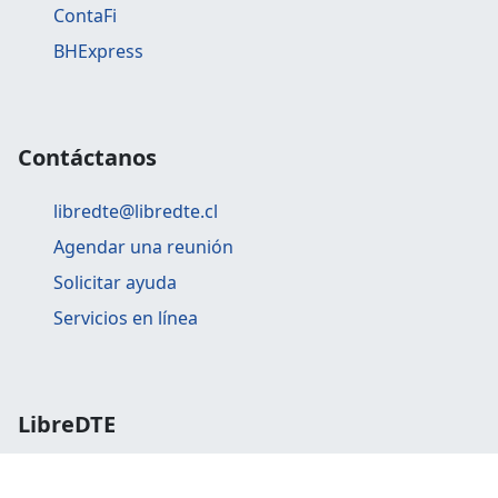
ContaFi
BHExpress
Contáctanos
libredte@libredte.cl
Agendar una reunión
Solicitar ayuda
Servicios en línea
LibreDTE
Santa Cruz, Chile.