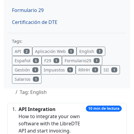
Formulario 29
Certificación de DTE
Tags:
API
Aplicación Web
English
2
1
1
Español
F29
Formulario29
5
1
1
Gestión
Impuestos
RRHH
SII
1
1
1
1
Salarios
1
Tag: English
API Integration
10 min de lectura
How to integrate your own
software with the LibreDTE
API and start invoicing.