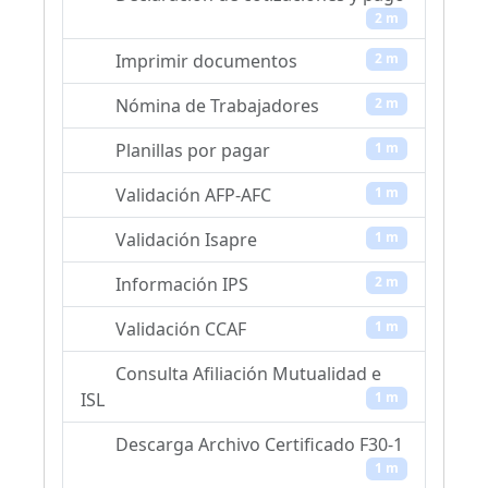
2 m
Imprimir documentos
2 m
Nómina de Trabajadores
2 m
Planillas por pagar
1 m
Validación AFP-AFC
1 m
Validación Isapre
1 m
Información IPS
2 m
Validación CCAF
1 m
Consulta Afiliación Mutualidad e
ISL
1 m
Descarga Archivo Certificado F30-1
1 m