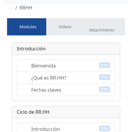
RRHH
Modules
Videos
Attachments
Introducción
Bienvenida
2 m
¿Qué es RR.HH?
1 m
Fechas claves
3 m
Ciclo de RR.HH
Introducción
2 m