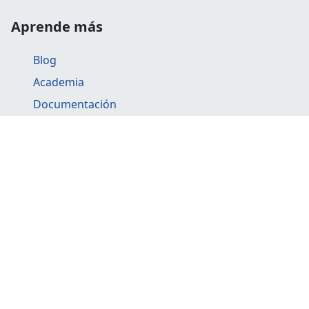
Aprende más
Blog
Academia
Documentación
Preguntas frecuentes
Explora otros productos
API Gateway
BillMySales
ContaFi
BHExpress