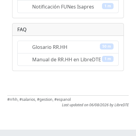
Notificación FUNes Isapres
1 m
FAQ
Glosario RR.HH
50 m
Manual de RR.HH en LibreDTE
1 m
#rrhh, #salarios, #gestion, #espanol
Last updated on 06/08/2026 by LibreDTE