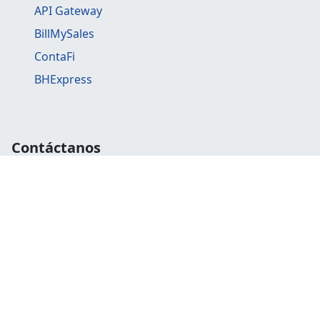
API Gateway
BillMySales
ContaFi
BHExpress
Contáctanos
libredte@libredte.cl
Agendar una reunión
Solicitar ayuda
Servicios en línea
LibreDTE