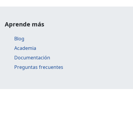
Aprende más
Blog
Academia
Documentación
Preguntas frecuentes
Explora otros productos
API Gateway
BillMySales
ContaFi