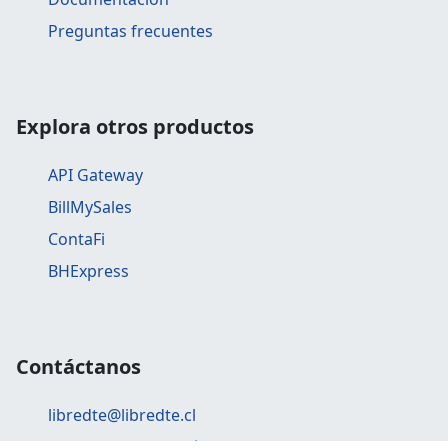
Preguntas frecuentes
Explora otros productos
API Gateway
BillMySales
ContaFi
BHExpress
Contáctanos
libredte@libredte.cl
Agendar una reunión