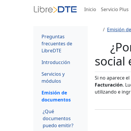
Inicio
Servicio Plus
Emisión d
Preguntas
¿Po
frecuentes de
LibreDTE
social
Introducción
Servicios y
Si no aparece el
módulos
Facturación
. L
utilizando e ing
Emisión de
documentos
¿Qué
documentos
puedo emitir?