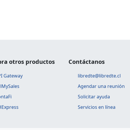
ora otros productos
Contáctanos
I Gateway
libredte@libredte.cl
llMySales
Agendar una reunión
ntaFi
Solicitar ayuda
Express
Servicios en línea