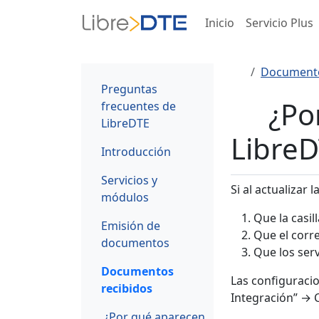
Inicio
Servicio Plus
Documento
Preguntas
¿Po
frecuentes de
LibreDTE
LibreD
Introducción
Servicios y
Si al actualizar
módulos
Que la casil
Emisión de
Que el corr
documentos
Que los ser
Documentos
Las configuraci
recibidos
Integración” → C
¿Por qué aparecen